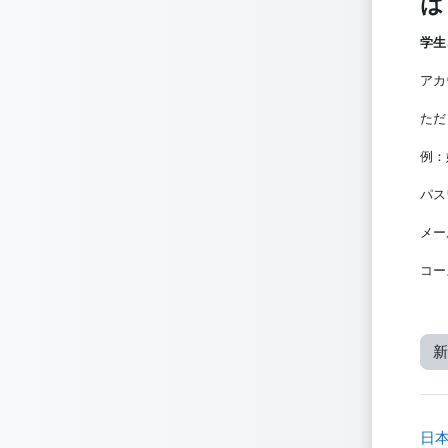
は
学生
アカ
ただ
例：
パス
メー
コー
新
日本語