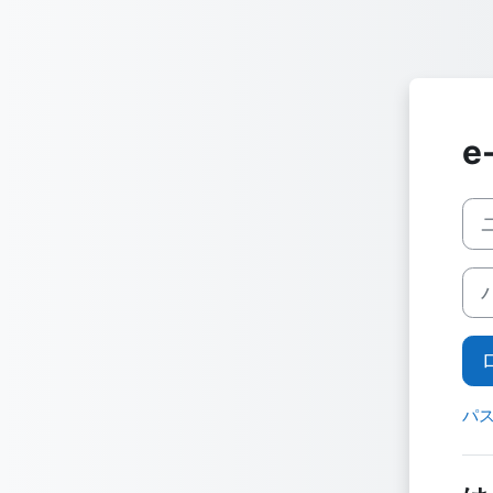
メインコンテンツへスキップする
e
新
ユ
パ
パ